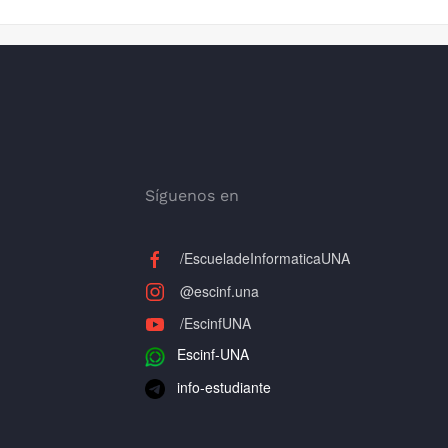
Síguenos en
/EscueladeInformaticaUNA
@escinf.una
/EscinfUNA
Escinf-UNA
info-estudiante