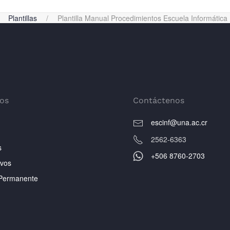
Plantillas
Plantilla Manual Procedimientos Escuela Informática
os
Contáctenos
escinf@una.ac.cr
2562-6363
s
+506 8760-2703
ivos
Permanente