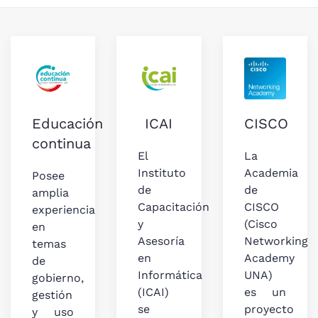
Educación
ICAI
CISCO
continua
El
La
Instituto
Academia
Posee
de
de
amplia
Capacitación
CISCO
experiencia
y
(Cisco
en
Asesoría
Networking
temas
en
Academy
de
Informática
UNA)
gobierno,
(ICAI)
es un
gestión
se
proyecto
y uso