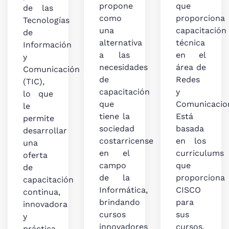
propone
que
de las
como
proporciona
Tecnologías
una
capacitación
de
alternativa
técnica
Información
a las
en el
y
necesidades
área de
Comunicación
de
Redes
(TIC),
capacitación
y
lo que
que
Comunicacio
le
tiene la
Está
permite
sociedad
basada
desarrollar
costarricense
en los
una
en el
curriculums
oferta
campo
que
de
de la
proporciona
capacitación
Informática,
CISCO
continua,
brindando
para
innovadora
cursos
sus
y
innovadores
cursos,
práctica,